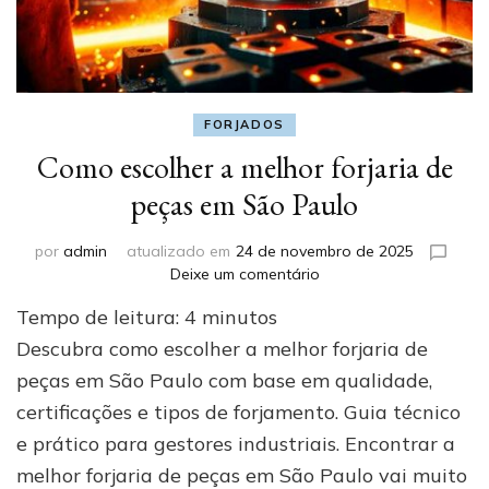
FORJADOS
Como escolher a melhor forjaria de
peças em São Paulo
por
admin
atualizado em
24 de novembro de 2025
em
Deixe um comentário
Como
Tempo de leitura:
4
minutos
escolher
a
Descubra como escolher a melhor forjaria de
melhor
peças em São Paulo com base em qualidade,
forjaria
certificações e tipos de forjamento. Guia técnico
de
peças
e prático para gestores industriais. Encontrar a
em
melhor forjaria de peças em São Paulo vai muito
São