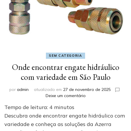
SEM CATEGORIA
Onde encontrar engate hidráulico
com variedade em São Paulo
por
admin
atualizado em
27 de novembro de 2025
em
Deixe um comentário
Onde
Tempo de leitura:
4
minutos
encontrar
engate
Descubra onde encontrar engate hidráulico com
hidráulico
variedade e conheça as soluções da Azerra
com