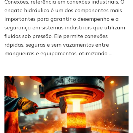
Conexões, referência em conexões industriais. O
variedade
em
engate hidráulico é um dos componentes mais
São
importantes para garantir o desempenho e a
Paulo
segurança em sistemas industriais que utilizam
fluidos sob pressão. Ele permite conexões
rápidas, seguras e sem vazamentos entre
mangueiras e equipamentos, otimizando …