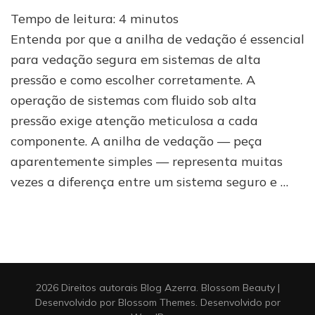
A
Tempo de leitura:
4
minutos
anilha
de
Entenda por que a anilha de vedação é essencial
vedação
para vedação segura em sistemas de alta
e
pressão e como escolher corretamente. A
o
segredo
operação de sistemas com fluido sob alta
do
pressão exige atenção meticulosa a cada
tapamento
em
componente. A anilha de vedação — peça
conexões
aparentemente simples — representa muitas
de
vezes a diferença entre um sistema seguro e …
alta
pressão
2026 Direitos autorais
Blog Azerra
.
Blossom Beauty |
Desenvolvido por
Blossom Themes
. Desenvolvido por