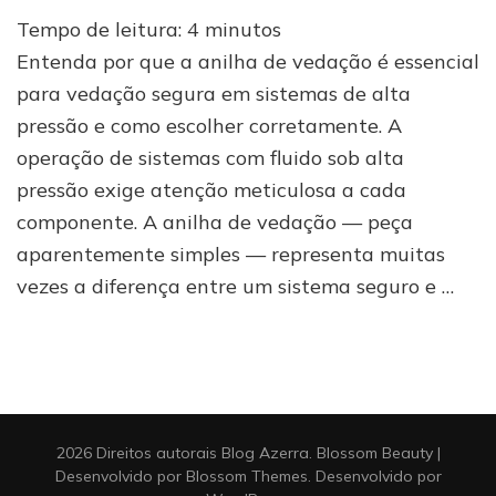
A
Tempo de leitura:
4
minutos
anilha
de
Entenda por que a anilha de vedação é essencial
vedação
para vedação segura em sistemas de alta
e
pressão e como escolher corretamente. A
o
segredo
operação de sistemas com fluido sob alta
do
pressão exige atenção meticulosa a cada
tapamento
em
componente. A anilha de vedação — peça
conexões
aparentemente simples — representa muitas
de
vezes a diferença entre um sistema seguro e …
alta
pressão
2026 Direitos autorais
Blog Azerra
.
Blossom Beauty |
Desenvolvido por
Blossom Themes
. Desenvolvido por