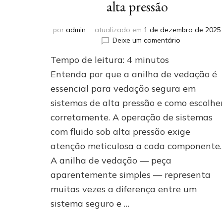
alta pressão
por
admin
atualizado em
1 de dezembro de 2025
em
Deixe um comentário
A
Tempo de leitura:
4
minutos
anilha
de
Entenda por que a anilha de vedação é
vedação
essencial para vedação segura em
e
sistemas de alta pressão e como escolhe
o
segredo
corretamente. A operação de sistemas
do
com fluido sob alta pressão exige
tapamento
em
atenção meticulosa a cada componente.
conexões
A anilha de vedação — peça
de
aparentemente simples — representa
alta
pressão
muitas vezes a diferença entre um
sistema seguro e …