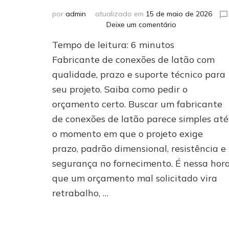
por
admin
atualizado em
15 de maio de 2026
em
Deixe um comentário
Fabricante
Tempo de leitura:
6
minutos
de
conexões
Fabricante de conexões de latão com
de
qualidade, prazo e suporte técnico para
latão:
seu projeto. Saiba como pedir o
peça
orçamento
orçamento certo. Buscar um fabricante
certo
de conexões de latão parece simples até
o momento em que o projeto exige
prazo, padrão dimensional, resistência e
segurança no fornecimento. É nessa hor
que um orçamento mal solicitado vira
retrabalho, …