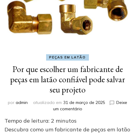
PEÇAS EM LATÃO
Por que escolher um fabricante de
peças em latão confiável pode salvar
seu projeto
por
admin
atualizado em
31 de março de 2025
Deixe
em
um comentário
Por
Tempo de leitura:
2
minutos
que
escolher
Descubra como um fabricante de peças em latão
um