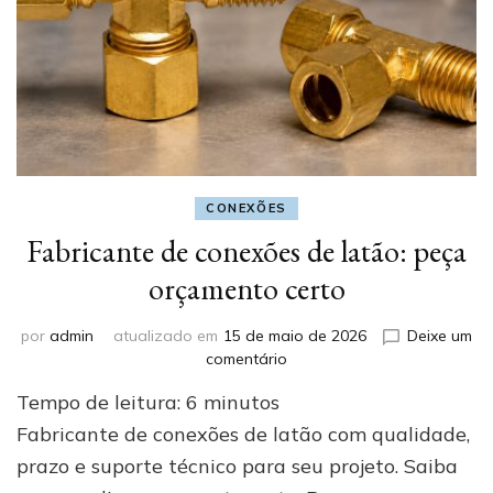
CONEXÕES
Fabricante de conexões de latão: peça
orçamento certo
por
admin
atualizado em
15 de maio de 2026
Deixe um
em
comentário
Fabricante
Tempo de leitura:
6
minutos
de
conexões
Fabricante de conexões de latão com qualidade,
de
prazo e suporte técnico para seu projeto. Saiba
latão: