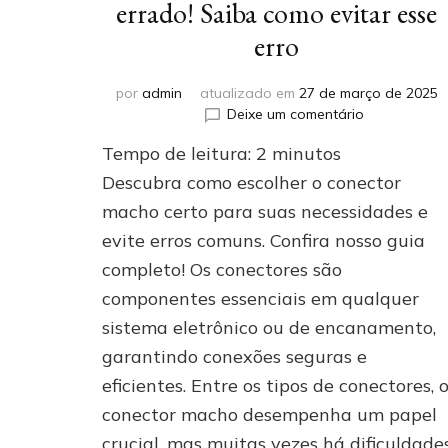
errado! Saiba como evitar esse
erro
por
admin
atualizado em
27 de março de 2025
em
Deixe um comentário
Conector
Tempo de leitura:
2
minutos
macho:
você
Descubra como escolher o conector
pode
macho certo para suas necessidades e
estar
evite erros comuns. Confira nosso guia
escolhendo
o
completo! Os conectores são
modelo
componentes essenciais em qualquer
errado!
Saiba
sistema eletrônico ou de encanamento,
como
garantindo conexões seguras e
evitar
eficientes. Entre os tipos de conectores, 
esse
erro
conector macho desempenha um papel
crucial, mas muitas vezes há dificuldade