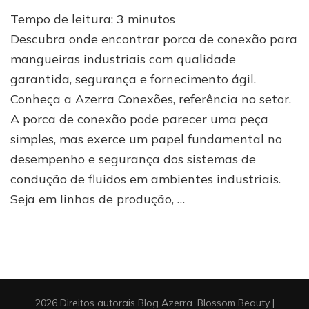
Porca
Tempo de leitura:
3
minutos
de
conexão
Descubra onde encontrar porca de conexão para
para
mangueiras industriais com qualidade
mangueiras
garantida, segurança e fornecimento ágil.
industriais:
veja
Conheça a Azerra Conexões, referência no setor.
onde
A porca de conexão pode parecer uma peça
comprar
com
simples, mas exerce um papel fundamental no
qualidade
desempenho e segurança dos sistemas de
e
condução de fluidos em ambientes industriais.
segurança
Seja em linhas de produção, …
2026 Direitos autorais
Blog Azerra
.
Blossom Beauty |