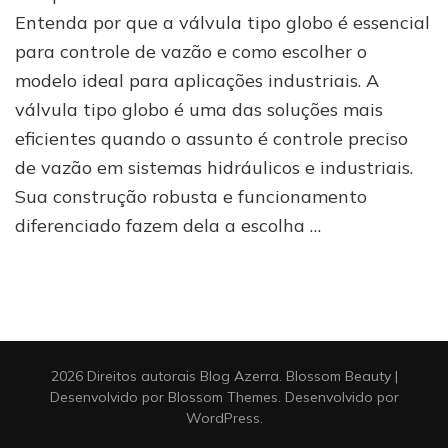
globo:
Entenda por que a válvula tipo globo é essencial
essencial
para controle de vazão e como escolher o
para
modelo ideal para aplicações industriais. A
controle
de
válvula tipo globo é uma das soluções mais
vazão
eficientes quando o assunto é controle preciso
de vazão em sistemas hidráulicos e industriais.
Sua construção robusta e funcionamento
diferenciado fazem dela a escolha …
2026 Direitos autorais
Blog Azerra
.
Blossom Beauty |
Desenvolvido por
Blossom Themes
. Desenvolvido por
WordPress
.