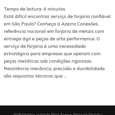
Garanta
Tempo de leitura:
4
minutos
o
serviço
Está difícil encontrar serviço de forjaria confiável
de
em São Paulo? Conheça a Azerra Conexões,
forjaria
referência nacional em forjaria de metais com
mais
requisitado
entrega ágil e peças de alta performance. O
de
serviço de forjaria é uma necessidade
SP
estratégica para empresas que operam com
peças metálicas sob condições rigorosas.
Resistência mecânica, precisão e durabilidade
são requisitos técnicos que …
2026 Direitos autorais
Blog Azerra
.
Blossom Beauty |