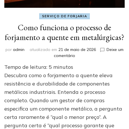
SERVIÇO DE FORJARIA
Como funciona o processo de
forjamento a quente em metalúrgicas?
por
admin
atualizado em
21 de maio de 2026
Deixe um
em
comentário
Como
Tempo de leitura:
5
minutos
funciona
o
Descubra como o forjamento a quente eleva
processo
resistência e durabilidade de componentes
de
metálicos industriais. Entenda o processo
forjamento
a
completo. Quando um gestor de compras
quente
especifica um componente metálico, a pergunta
em
metalúrgicas?
certa raramente é “qual o menor preço”. A
pergunta certa é “qual processo garante que