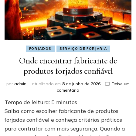
FORJADOS
SERVIÇO DE FORJARIA
Onde encontrar fabricante de
produtos forjados confiável
por
admin
atualizado em
8 de junho de 2026
Deixe um
em
comentário
Onde
Tempo de leitura:
5
minutos
encontrar
fabricante
Saiba como escolher fabricante de produtos
de
forjados confiável e conheça critérios práticos
produtos
para contratar com mais segurança. Quando a
forjados
confiável