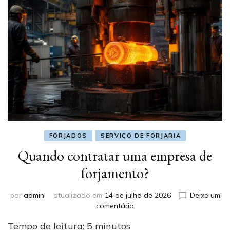
FORJADOS
SERVIÇO DE FORJARIA
Quando contratar uma empresa de
forjamento?
por
admin
atualizado em
14 de julho de 2026
Deixe um
em
comentário
Quando
Tempo de leitura:
5
minutos
contratar