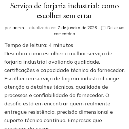
Serviço de forjaria industrial: como
escolher sem errar
por
admin
atualizado em
7 de janeiro de 2026
Deixe um
em
comentário
Serviço
Tempo de leitura:
4
minutos
de
forjaria
Descubra como escolher o melhor serviço de
industrial:
forjaria industrial avaliando qualidade,
como
certificações e capacidade técnica do fornecedor.
escolher
sem
Escolher um serviço de forjaria industrial exige
errar
atenção a detalhes técnicos, qualidade de
processos e confiabilidade do fornecedor. O
desafio está em encontrar quem realmente
entregue resistência, precisão dimensional e
suporte técnico contínuo. Empresas que
precisam de peças …