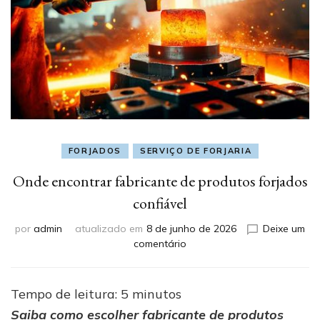
FORJADOS
SERVIÇO DE FORJARIA
Onde encontrar fabricante de produtos forjados
confiável
por
admin
atualizado em
8 de junho de 2026
Deixe um
em
comentário
Onde
encontrar
fabricante
Tempo de leitura:
5
minutos
de
Saiba como escolher fabricante de produtos
produtos