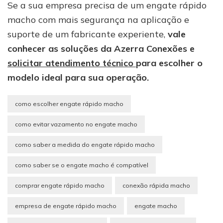
Se a sua empresa precisa de um engate rápido
macho com mais segurança na aplicação e
suporte de um fabricante experiente,
vale
conhecer as soluções da Azerra Conexões e
solicitar atendimento técnico
para escolher o
modelo ideal para sua operação.
como escolher engate rápido macho
como evitar vazamento no engate macho
como saber a medida do engate rápido macho
como saber se o engate macho é compatível
comprar engate rápido macho
conexão rápida macho
empresa de engate rápido macho
engate macho