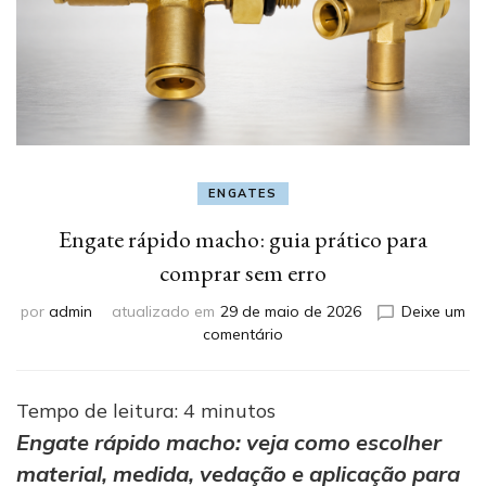
ENGATES
Engate rápido macho: guia prático para
comprar sem erro
por
admin
atualizado em
29 de maio de 2026
Deixe um
em
comentário
Engate
rápido
macho:
Tempo de leitura:
4
minutos
guia
Engate rápido macho: veja como escolher
prático
material, medida, vedação e aplicação para
para